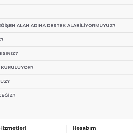
EĞIŞEN ALAN ADINA DESTEK ALABILIYORMUYUZ?
Z?
ISINIZ?
A KURULUYOR?
NUZ?
CEĞIZ?
Hizmetleri
Hesabım